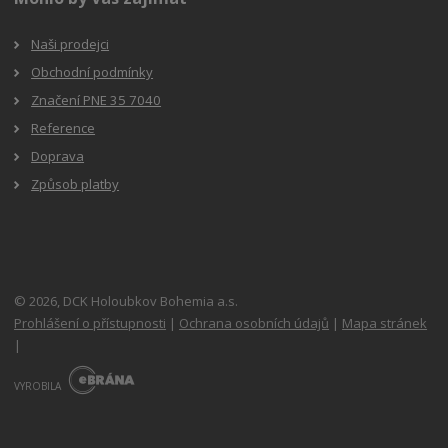
Naši prodejci
Obchodní podmínky
Značení PNE 35 7040
Reference
Doprava
Způsob platby
© 2026, DCK Holoubkov Bohemia a.s.
Prohlášení o přístupnosti
|
Ochrana osobních údajů
|
Mapa stránek
|
E
B
VYROBILA
R
Á
N
A
.