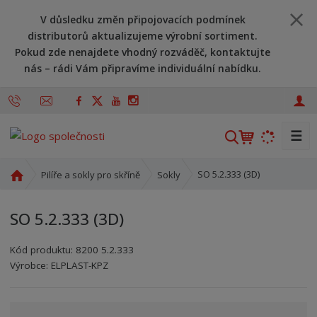
V důsledku změn připojovacích podmínek
distributorů aktualizujeme výrobní sortiment.
Pokud zde nenajdete vhodný rozváděč, kontaktujte
nás – rádi Vám připravíme individuální nabídku.
☰
V
y
h
Ú
SO 5.2.333 (3D)
Pilíře a sokly pro skříně
Sokly
l
v
o
e
SO 5.2.333 (3D)
d
d
n
a
Kód produktu:
8200 5.2.333
í
t
Kód výrobce:
Kód dodavatele:
8595208696336
8595208696336
Výrobce:
ELPLAST-KPZ
s
t
r
a