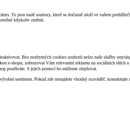
es. To jsou malé soubory, které se dočasně uloží ve vašem prohlížeč
je možné kdykoliv změnit.
deaktivovat. Bez nezbytných cookies souborů nelze naše služby smyslu
n e-shopu, zobrazovat Vám relevantní reklamu na sociálních sítích a 
hop používáte. S jejich pomocí ho můžeme zlepšovat.
výrobní sortiment. Pokud zde nenajdete vhodný rozváděč, kontaktujte 