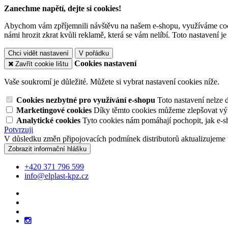
Zanechme napětí, dejte si cookies!
Abychom vám zpříjemnili návštěvu na našem e-shopu, využíváme cooki
námi hrozit zkrat kvůli reklamě, která se vám nelíbí. Toto nastavení 
Chci vidět nastavení
V pořádku
Cookies nastavení
Zavřít cookie lištu
Vaše soukromí je důležité. Můžete si vybrat nastavení cookies níže.
Cookies nezbytné pro využívání e-shopu
Toto nastavení nelze 
Marketingové cookies
Díky těmto cookies můžeme zlepšovat výko
Analytické cookies
Tyto cookies nám pomáhají pochopit, jak e-s
Potvrzuji
V důsledku změn připojovacích podmínek distributorů aktualizujeme 
Zobrazit informační hlášku
+420 371 796 599
info@elplast-kpz.cz