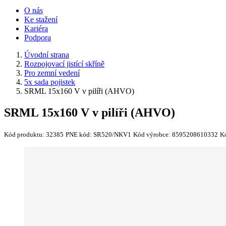
O nás
Ke stažení
Kariéra
Podpora
Úvodní strana
Rozpojovací jistící skříně
Pro zemní vedení
5x sada pojistek
SRML 15x160 V v pilíři (AHVO)
SRML 15x160 V v pilíři (AHVO)
Kód produktu:
32385
PNE kód:
SR520/NKV1
Kód výrobce:
8595208610332
K