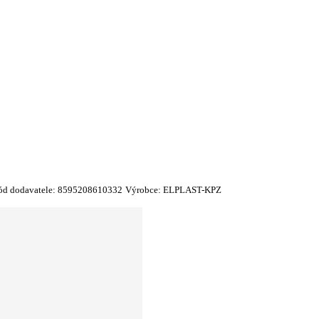
ód dodavatele:
8595208610332
Výrobce:
ELPLAST-KPZ