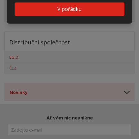
Pro fotovoltaiky
V pořádku
Výprodej
Distribuční společnost
EG.D
ČEZ
Novinky
Ať vám nic neunikne