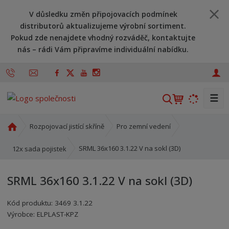
V důsledku změn připojovacích podmínek
distributorů aktualizujeme výrobní sortiment.
Pokud zde nenajdete vhodný rozváděč, kontaktujte
nás – rádi Vám připravíme individuální nabídku.
☰
V
y
h
Ú
Rozpojovací jistící skříně
Pro zemní vedení
l
v
o
e
SRML 36x160 3.1.22 V na sokl (3D)
12x sada pojistek
d
d
n
a
SRML 36x160 3.1.22 V na sokl (3D)
í
t
s
Kód produktu:
3469 3.1.22
t
Kód výrobce:
Kód dodavatele:
8595208611735
8595208611735
Výrobce:
ELPLAST-KPZ
r
a