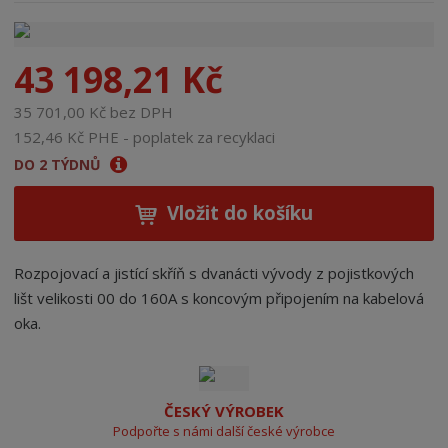
n
a
43 198,21 Kč
35 701,00 Kč bez DPH
152,46 Kč PHE - poplatek za recyklaci
DO 2 TÝDNŮ
Vložit do košíku
Rozpojovací a jistící skříň s dvanácti vývody z pojistkových
lišt velikosti 00 do 160A s koncovým připojením na kabelová
oka.
ČESKÝ VÝROBEK
Podpořte s námi další české výrobce