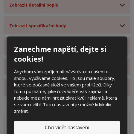
Zobrazit detailní popis
Zobrazit specifikační body
Zobrazit technické parametry
Zanechme napětí, dejte si
cookies!
Zobrazit hodnocení produktu
Abychom vám zpříjemnili návštěvu na našem e-
shopu, využíváme cookies. To jsou malé soubory,
které se dočasně uloží ve vašem prohlížeči. Díky
Zobrazit alternativní produkty
tomu poznáme, jaké rozváděče vás zajímají a
nebude mezi námi hrozit zkrat kvůli reklamě, která
se vám nelíbí. Toto nastavení je možné kdykoliv
změnit.
Akční nabídky
Chci vidět nastavení