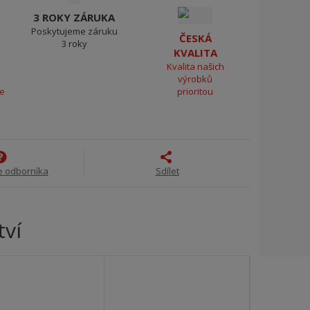
3 ROKY ZÁRUKA
Poskytujeme záruku
ČESKÁ
3 roky
KVALITA
Kvalita našich
výrobků
ce
prioritou
e odborníka
Sdílet
tví