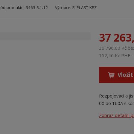
Kód výrobce:
Kód dodavatele:
8595208610653
8595208610653
Kód produktu:
3463 3.1.12
Výrobce:
ELPLAST-KPZ
37 263
30 796,00 Kč b
152,46 Kč PHE - 
Vložit
Rozpojovací a jist
00 do 160A s ko
Zobraz detailní 