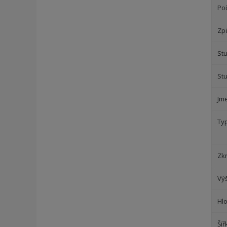
Poč
Zp
Stu
St
Jm
Ty
Zk
Vý
Hl
Šíř