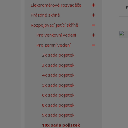
í
Elektroměrové rozvaděče
s
t
Prázdné skříně
r
Rozpojovací jistící skříně
a
n
Pro venkovní vedení
a
Pro zemní vedení
2x sada pojistek
3x sada pojistek
4x sada pojistek
5x sada pojistek
6x sada pojistek
8x sada pojistek
9x sada pojistek
10x sada pojistek