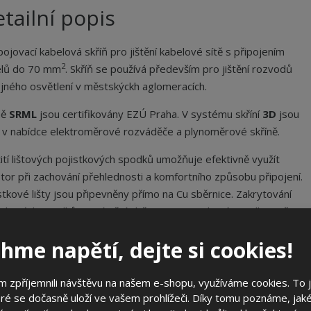
tailní popis
ojovací kabelová skříň pro jištění kabelové sítě s připojením
2
elů do 70 mm
. Skříň se používá především pro jištění rozvodů
jného osvětlení v městskýckh aglomeracích.
ně
SRML
jsou certifikovány EZÚ Praha. V systému skříní
3D
jsou
 v nabídce elektroměrové rozváděče a plynoměrové skříně.
ití lištových pojistkových spodků umožňuje efektivně využít
tor při zachování přehlednosti a komfortního způsobu připojení.
stkové lišty jsou připevněny přímo na Cu sběrnice. Zakrytování
stkových spodků a umístění sběrnic za pojistkové spodky snižuje
ko nebezpečného dotyku
hme napětí, dejte si cookies!
ecifikační body
 zpříjemnili návštěvu na našem e-shopu, využíváme cookies. To 
ré se dočasně uloží ve vašem prohlížeči. Díky tomu poznáme, jak
systém rozvaděčů
3D