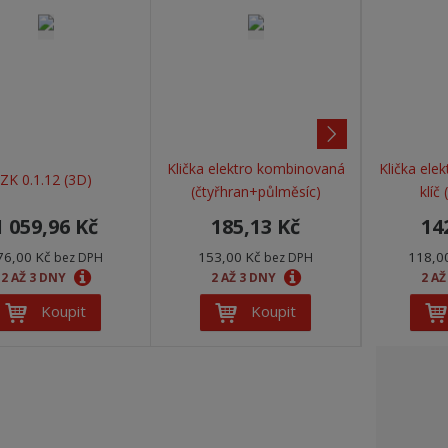
d
a
Klička elektro kombinovaná
Klička elek
ZK 0.1.12 (3D)
l
(čtyřhran+půlměsíc)
klíč
š
1 059,96 Kč
185,13 Kč
14
í
76,00 Kč
153,00 Kč
118,0
bez DPH
bez DPH
2 AŽ 3 DNY
2 AŽ 3 DNY
2 AŽ
Koupit
Koupit