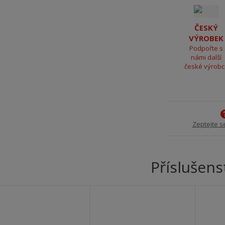
ČESKÝ
VÝROBEK
Podpořte s
námi další
české výrob
Zeptejte s
Příslušens