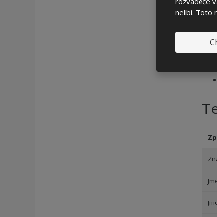
rozváděče vá
nelíbí. Toto
Ch
T
Zp
Zn
Jm
Jm