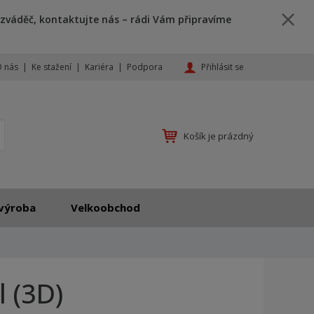
zváděč, kontaktujte nás – rádi Vám připravíme
Přihlásit se
 nás
Ke stažení
Kariéra
Podpora
K
yhledat
Košík je prázdný
d
o
h
l
e
výroba
Velkoobchod
d
á
,
t
e
 (3D)
n
n