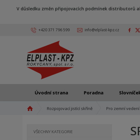
V důsledku změn připojovacích podmínek distributorů a
+420 371 796 599
info@elplast-kpz.cz
Úvodní strana
Poradna
Slovníče
Ú
Rozpojovací jistící skříně
Pro zemní vedení
v
o
S
d
VŠECHNY KATEGORIE
n