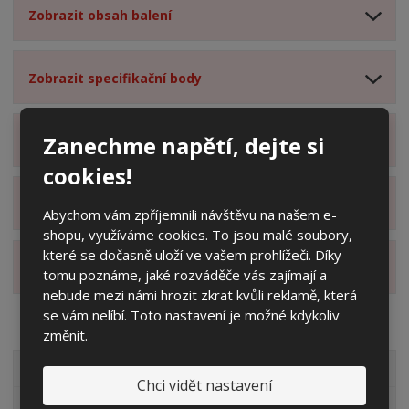
Zobrazit obsah balení
Zobrazit specifikační body
Zanechme napětí, dejte si
Zobrazit technické parametry
cookies!
Zobrazit hodnocení produktu
Abychom vám zpříjemnili návštěvu na našem e-
shopu, využíváme cookies. To jsou malé soubory,
které se dočasně uloží ve vašem prohlížeči. Díky
Zobrazit alternativní produkty
tomu poznáme, jaké rozváděče vás zajímají a
nebude mezi námi hrozit zkrat kvůli reklamě, která
se vám nelíbí. Toto nastavení je možné kdykoliv
změnit.
VŠECHNY KATEGORIE
Chci vidět nastavení