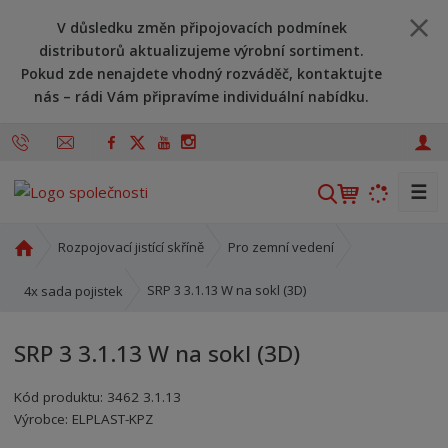
V důsledku změn připojovacích podmínek
distributorů aktualizujeme výrobní sortiment.
Pokud zde nenajdete vhodný rozváděč, kontaktujte
nás – rádi Vám připravíme individuální nabídku.
☰
V
y
h
Ú
Rozpojovací jistící skříně
Pro zemní vedení
l
v
o
e
SRP 3 3.1.13 W na sokl (3D)
4x sada pojistek
d
d
n
a
SRP 3 3.1.13 W na sokl (3D)
í
t
s
Kód produktu:
3462 3.1.13
t
Kód výrobce:
Kód dodavatele:
8595208609800
8595208609800
Výrobce:
ELPLAST-KPZ
r
a