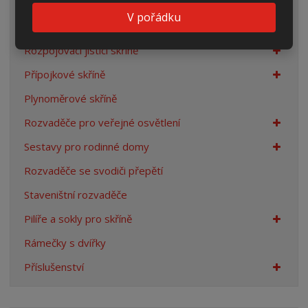
Elektroměrové rozvaděče
V pořádku
Prázdné skříně
Rozpojovací jistící skříně
Přípojkové skříně
Plynoměrové skříně
Rozvaděče pro veřejné osvětlení
Sestavy pro rodinné domy
Rozvaděče se svodiči přepětí
Staveništní rozvaděče
Pilíře a sokly pro skříně
Rámečky s dvířky
Příslušenství