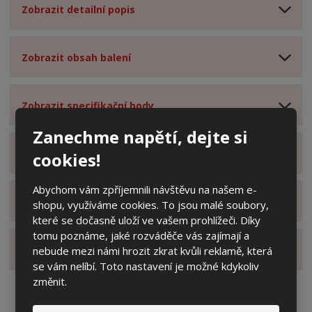
Zobrazit detailní popis
Zobrazit obsah balení
Zobrazit specifikační body
Zanechme napětí, dejte si
Zobrazit technické parametry
cookies!
Abychom vám zpříjemnili návštěvu na našem e-
Zobrazit hodnocení produktu
shopu, využíváme cookies. To jsou malé soubory,
které se dočasně uloží ve vašem prohlížeči. Díky
tomu poznáme, jaké rozváděče vás zajímají a
Zobrazit alternativní produkty
nebude mezi námi hrozit zkrat kvůli reklamě, která
se vám nelíbí. Toto nastavení je možné kdykoliv
změnit.