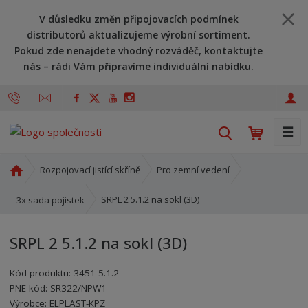
V důsledku změn připojovacích podmínek
distributorů aktualizujeme výrobní sortiment.
Pokud zde nenajdete vhodný rozváděč, kontaktujte
nás – rádi Vám připravíme individuální nabídku.
☰
V
y
h
Ú
Rozpojovací jistící skříně
Pro zemní vedení
l
v
o
e
SRPL 2 5.1.2 na sokl (3D)
3x sada pojistek
d
d
n
a
SRPL 2 5.1.2 na sokl (3D)
í
t
s
Kód produktu:
3451 5.1.2
t
PNE kód:
SR322/NPW1
r
Kód výrobce:
Kód dodavatele:
8595208614149
8595208614149
Výrobce:
ELPLAST-KPZ
a