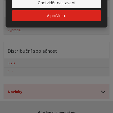
Chci vidět nastavení
Akční nabídky
V pořádku
Pro fotovoltaiky
Výprodej
Distribuční společnost
EG.D
ČEZ
Novinky
Ať vám nic neunikne