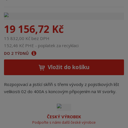
n
a
19 156,72 Kč
15 832,00 Kč bez DPH
152,46 Kč PHE - poplatek za recyklaci
DO 2 TÝDNŮ
Vložit do košíku
Rozpojovací a jistící skříň s třemi vývody z pojistkových lišt
velikosti 02 do 400A s koncovým připojením na W svorky.
ČESKÝ VÝROBEK
Podpořte s námi další české výrobce