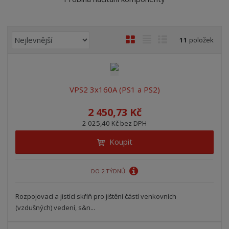
n
a
Ř
O
T
Ř
11
položek
a
b
a
á
z
r
b
d
e
á
u
k
n
z
l
o
VPS2 3x160A (PS1 a PS2)
í
k
k
v
p
2 450,73 Kč
o
o
ý
r
2 025,40 Kč bez DPH
o
v
v
v
d
ý
ý
ý
Koupit
u
v
v
p
k
ý
ý
i
t
DO 2 TÝDNŮ
p
p
s
ů
i
i
Rozpojovací a jistící skříň pro jištění částí venkovních
s
s
(vzdušných) vedení, s&n...