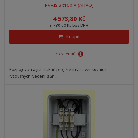
PVRIS 3x160 V (AHVO)
4 573,80 Kč
3 780,00 Kč bez DPH
Koupit
DO 2 TÝDNŮ
Rozpojovací a jistící skříň pro jištění částí venkovních
(vzdušných) vedení, s&n...