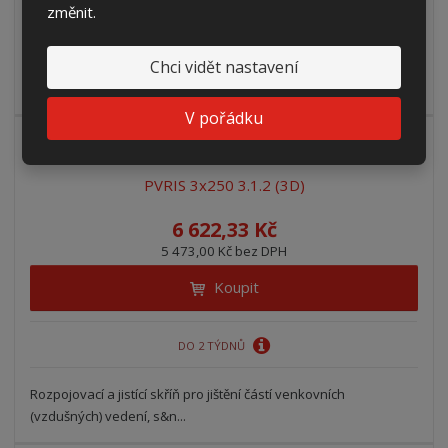
změnit.
DO 2 TÝDNŮ
Chci vidět nastavení
Rozpojovací a jistící skříň pro jištění částí venkovních
(vzdušných) vedení, s&n...
V pořádku
PVRIS 3x250 3.1.2 (3D)
6 622,33 Kč
5 473,00 Kč bez DPH
Koupit
DO 2 TÝDNŮ
Rozpojovací a jistící skříň pro jištění částí venkovních
(vzdušných) vedení, s&n...