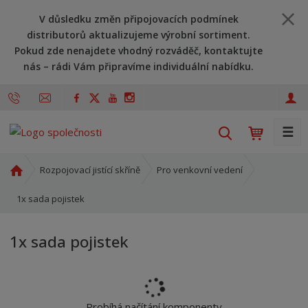
V důsledku změn připojovacích podmínek
distributorů aktualizujeme výrobní sortiment.
Pokud zde nenajdete vhodný rozváděč, kontaktujte
nás – rádi Vám připravíme individuální nabídku.
☰
V
y
h
Ú
Rozpojovací jistící skříně
Pro venkovní vedení
l
v
o
1x sada pojistek
e
d
d
n
a
1x sada pojistek
í
t
s
t
r
a
Probíhá načítání komponenty