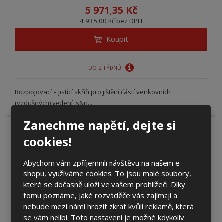
5 971,35 Kč
4 935,00 Kč bez DPH
Koupit
DO 2 TÝDNŮ
Rozpojovací a jistící skříň pro jištění částí venkovních
(vzdušných) vedení, s&n...
Zanechme napětí, dejte si
cookies!
PVRIS 3x160 3.1.2 (3D)
Abychom vám zpříjemnili návštěvu na našem e-
6 093,56 Kč
shopu, využíváme cookies. To jsou malé soubory,
které se dočasně uloží ve vašem prohlížeči. Díky
5 036,00 Kč bez DPH
tomu poznáme, jaké rozváděče vás zajímají a
Koupit
nebude mezi námi hrozit zkrat kvůli reklamě, která
se vám nelíbí. Toto nastavení je možné kdykoliv