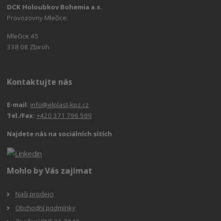
DCK Holoubkov Bohemia a.s.
Provozovny Mlečice:
Mlečice 45
338 08 Zbiroh
Kontaktujte nás
E-mail:
info@elplast-kpz.cz
Tel./Fax:
+420 371 796 599
Najdete nás na sociálních sítích
Mohlo by Vás zajímat
Naši prodejci
Obchodní podmínky