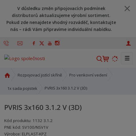
V důsledku změn připojovacích podmínek
distributorů aktualizujeme výrobní sortiment.
Pokud zde nenajdete vhodný rozváděč, kontaktujte
nás – rádi Vám připravíme individuální nabídku.
☰
V
y
h
Ú
Rozpojovací jistící skříně
Pro venkovní vedení
l
v
o
e
PVRIS 3x160 3.1.2 V (3D)
1x sada pojistek
d
d
n
a
PVRIS 3x160 3.1.2 V (3D)
í
t
s
Kód produktu:
1132 3.1.2
t
PNE kód:
SV100/NSV1V
r
Kód výrobce:
Kód dodavatele:
8595208614552
8595208614552
Výrobce:
ELPLAST-KPZ
a