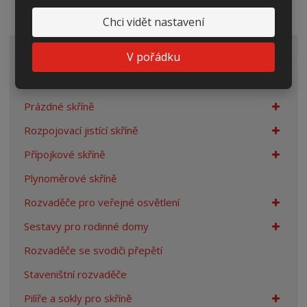
Chci vidět nastavení
VŠECHNY KATEGORIE
V pořádku
Elektroměrové rozvaděče
Prázdné skříně
Rozpojovací jistící skříně
Přípojkové skříně
Plynoměrové skříně
Rozvaděče pro veřejné osvětlení
Sestavy pro rodinné domy
Rozvaděče se svodiči přepětí
Staveništní rozvaděče
Pilíře a sokly pro skříně