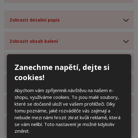
Zobrazit detailní popis
Zobrazit obsah balení
Zobrazit specifikační body
Zanechme napětí, dejte si
cookies!
Zobrazit technické parametry
Abychom vám zpříjemnili návštěvu na našem e-
shopu, využíváme cookies. To jsou malé soubory,
které se dočasně uloží ve vašem prohlížeči. Díky
Zobrazit hodnocení produktu
tomu poznáme, jaké rozváděče vás zajímají a
nebude mezi námi hrozit zkrat kvůli reklamě, která
se vám nelíbí. Toto nastavení je možné kdykoliv
Zobrazit alternativní produkty
změnit.