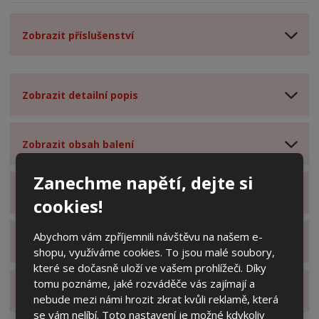
Zobrazit příslušenství
Zobrazit detailní popis
Zobrazit obsah balení
Zanechme napětí, dejte si
Zobrazit specifikační body
cookies!
Abychom vám zpříjemnili návštěvu na našem e-
Zobrazit technické parametry
shopu, využíváme cookies. To jsou malé soubory,
které se dočasně uloží ve vašem prohlížeči. Díky
tomu poznáme, jaké rozváděče vás zajímají a
Zobrazit hodnocení produktu
nebude mezi námi hrozit zkrat kvůli reklamě, která
se vám nelíbí. Toto nastavení je možné kdykoliv