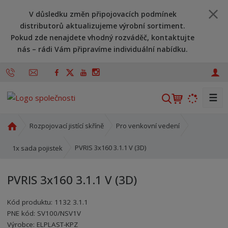
V důsledku změn připojovacích podmínek
distributorů aktualizujeme výrobní sortiment.
Pokud zde nenajdete vhodný rozváděč, kontaktujte
nás – rádi Vám připravíme individuální nabídku.
☰
V
y
h
Ú
Rozpojovací jistící skříně
Pro venkovní vedení
l
v
o
e
PVRIS 3x160 3.1.1 V (3D)
1x sada pojistek
d
d
n
a
PVRIS 3x160 3.1.1 V (3D)
í
t
s
Kód produktu:
1132 3.1.1
t
PNE kód:
SV100/NSV1V
r
Kód výrobce:
Kód dodavatele:
8595208614545
8595208614545
Výrobce:
ELPLAST-KPZ
a