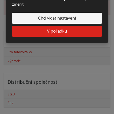
změnit.
Zobrazit alternativní produkty
Chci vidět nastavení
V pořádku
Akční nabídky
Pro fotovoltaiky
Výprodej
Distribuční společnost
EG.D
ČEZ