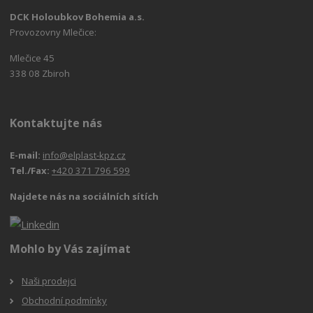
DCK Holoubkov Bohemia a.s.
Provozovny Mlečice:
Mlečice 45
338 08 Zbiroh
Kontaktujte nás
E-mail:
info@elplast-kpz.cz
Tel./Fax:
+420 371 796 599
Najdete nás na sociálních sítích
Mohlo by Vás zajímat
Naši prodejci
Obchodní podmínky