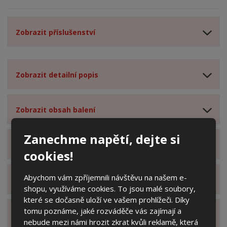
Zobrazit příslušenství
Zobrazit detailní popis
Zobrazit obsah balení
Zanechme napětí, dejte si
Zobrazit specifikační body
cookies!
Abychom vám zpříjemnili návštěvu na našem e-
Zobrazit technické parametry
shopu, využíváme cookies. To jsou malé soubory,
které se dočasně uloží ve vašem prohlížeči. Díky
tomu poznáme, jaké rozváděče vás zajímají a
Zobrazit hodnocení produktu
nebude mezi námi hrozit zkrat kvůli reklamě, která