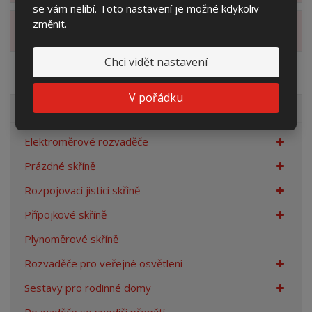
se vám nelíbí. Toto nastavení je možné kdykoliv
změnit.
Zobrazit alternativní produkty
Chci vidět nastavení
V pořádku
VŠECHNY KATEGORIE
Elektroměrové rozvaděče
Prázdné skříně
Rozpojovací jistící skříně
Přípojkové skříně
Plynoměrové skříně
Rozvaděče pro veřejné osvětlení
Sestavy pro rodinné domy