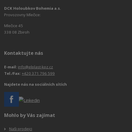
DCK Holoubkov Bohemia a.s.
Provozovny Mlečice:
Mlečice 45
338 08 Zbiroh
Kontaktujte nás
E-mail:
info@elplast-kpz.cz
Tel./Fax:
+420 371 796 599
Najdete nás na sociálních sítích
Mohlo by Vás zajímat
Naši prodejci