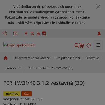
V důsledku změn připojovacích podmínek
distributorů aktualizujeme výrobní sortiment.
Pokud zde nenajdete vhodný rozváděč, kontaktujte
nás – rádi Vám připravíme individuální nabídku.
☰
V
y
h
Ú
Elektroměrové rozvaděče
Pro přímé měření
Třífázové
l
v
o
e
PER 1V/3f/40 3.1.2 vestavná (3D)
Jednotarifní
d
d
n
a
PER 1V/3f/40 3.1.2 vestavná (3D)
í
t
s
t
NOVINKA
ČEZ
r
Kód produktu:
5010V 3.1.2
Kód výrobce:
Kód dodavatele:
8595208639678
8595208639678
a
Výrobce:
ELPLAST-KPZ