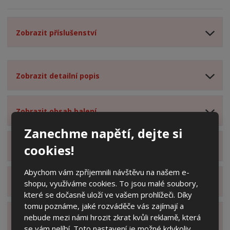
Zobrazit příslušenství
Zobrazit detailní popis
Zobrazit obsah balení
Zanechme napětí, dejte si
cookies!
Zobrazit specifikační body
Abychom vám zpříjemnili návštěvu na našem e-
Zobrazit technické parametry
shopu, využíváme cookies. To jsou malé soubory,
které se dočasně uloží ve vašem prohlížeči. Díky
tomu poznáme, jaké rozváděče vás zajímají a
nebude mezi námi hrozit zkrat kvůli reklamě, která
Zobrazit hodnocení produktu
se vám nelíbí. Toto nastavení je možné kdykoliv