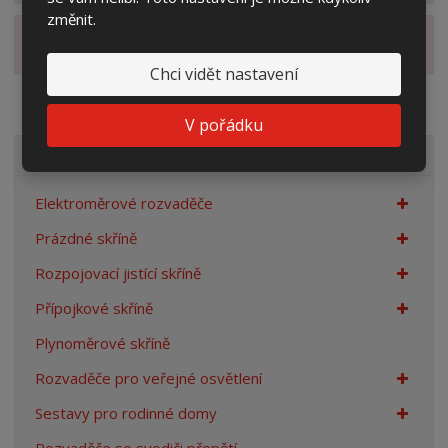
změnit.
Zobrazit alternativní produkty
Chci vidět nastavení
V pořádku
VŠECHNY KATEGORIE
Elektroměrové rozvaděče
Prázdné skříně
Rozpojovací jistící skříně
Přípojkové skříně
Plynoměrové skříně
Rozvaděče pro veřejné osvětlení
Sestavy pro rodinné domy