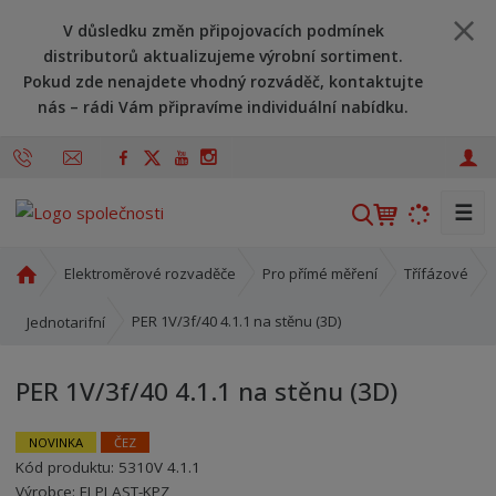
V důsledku změn připojovacích podmínek
distributorů aktualizujeme výrobní sortiment.
Pokud zde nenajdete vhodný rozváděč, kontaktujte
nás – rádi Vám připravíme individuální nabídku.
☰
V
y
h
Ú
Elektroměrové rozvaděče
Pro přímé měření
Třífázové
l
v
o
e
PER 1V/3f/40 4.1.1 na stěnu (3D)
Jednotarifní
d
d
n
a
PER 1V/3f/40 4.1.1 na stěnu (3D)
í
t
s
t
NOVINKA
ČEZ
r
Kód produktu:
5310V 4.1.1
Kód výrobce:
Kód dodavatele:
8595208622861
8595208622861
a
Výrobce:
ELPLAST-KPZ