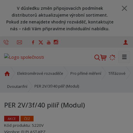
V důsledku změn připojovacích podmínek
distributorů aktualizujeme výrobní sortiment.
Pokud zde nenajdete vhodný rozváděč, kontaktujte
nás – rádi Vám připravíme individuální nabídku.
☰
V
y
h
Ú
Elektroměrové rozvaděče
Pro přímé měření
Třífázové
l
v
o
e
PER 2V/3f/40 pilíř (Modul)
Dvoutarifní
d
d
n
a
PER 2V/3f/40 pilíř (Modul)
í
t
s
t
AKCE
ČEZ
r
Kód produktu:
5220V
Kód výrobce:
Kód dodavatele:
8595208660382
8595208660382
a
Výrobce:
ELPLAST-KPZ