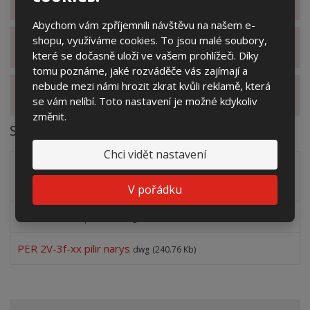
Zobrazit hodnocení produktu
Abychom vám zpříjemnili návštěvu na našem e-
shopu, využíváme cookies. To jsou malé soubory,
Zobrazit související produkty
které se dočasně uloží ve vašem prohlížeči. Díky
tomu poznáme, jaké rozváděče vás zajímají a
nebude mezi námi hrozit zkrat kvůli reklamě, která
Zobrazit alternativní produkty
se vám nelíbí. Toto nastavení je možné kdykoliv
změnit.
Soubory ke stažení
Chci vidět nastavení
Doplněk katalogu výrobků 1.5.2022 skříně pro FVE
pdf
(310.93 Kb)
V pořádku
PER 2V-3f-xx pilir iso
dwg
(481.73 Kb)
PER 2V-3f-xx pilir narys
dwg
(240.76 Kb)