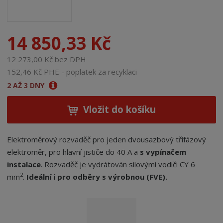
14 850,33 Kč
12 273,00 Kč bez DPH
152,46 Kč PHE - poplatek za recyklaci
2 AŽ 3 DNY
Vložit do košíku
Elektroměrový rozvaděč pro jeden dvousazbový třífázový
elektroměr, pro hlavní jističe do 40 A a
s vypínačem
instalace
. Rozvaděč je vydrátován silovými vodiči CY 6
2
mm
.
Ideální i pro odběry s výrobnou (FVE).