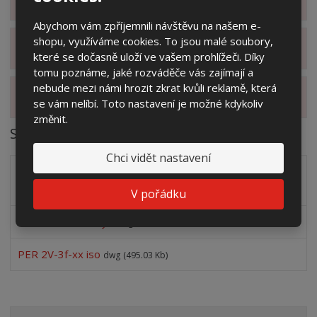
Zobrazit hodnocení produktu
Abychom vám zpříjemnili návštěvu na našem e-
shopu, využíváme cookies. To jsou malé soubory,
Zobrazit související produkty
které se dočasně uloží ve vašem prohlížeči. Díky
tomu poznáme, jaké rozváděče vás zajímají a
nebude mezi námi hrozit zkrat kvůli reklamě, která
Zobrazit alternativní produkty
se vám nelíbí. Toto nastavení je možné kdykoliv
změnit.
Soubory ke stažení
Chci vidět nastavení
Doplněk katalogu výrobků 1.5.2022 skříně pro FVE
pdf
(310.93 Kb)
V pořádku
PER 2V-3f-xx narys
dwg
(210.12 Kb)
PER 2V-3f-xx iso
dwg
(495.03 Kb)