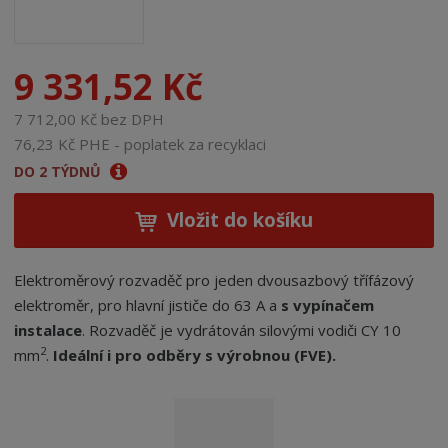
9 331,52 Kč
7 712,00 Kč bez DPH
76,23 Kč PHE - poplatek za recyklaci
DO 2 TÝDNŮ
Vložit do košíku
Elektroměrový rozvaděč pro jeden dvousazbový třífázový
elektroměr, pro hlavní jističe do 63 A a
s vypínačem
instalace
. Rozvaděč je vydrátován silovými vodiči CY 10
2
mm
.
Ideální i pro odběry s výrobnou (FVE).