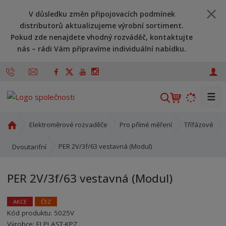
V důsledku změn připojovacích podmínek
distributorů aktualizujeme výrobní sortiment.
Pokud zde nenajdete vhodný rozváděč, kontaktujte
nás – rádi Vám připravíme individuální nabídku.
☰
V
y
h
Ú
Elektroměrové rozvaděče
Pro přímé měření
Třífázové
l
v
o
e
PER 2V/3f/63 vestavná (Modul)
Dvoutarifní
d
d
n
a
PER 2V/3f/63 vestavná (Modul)
í
t
s
t
AKCE
ČEZ
r
Kód produktu:
5025V
Kód výrobce:
Kód dodavatele:
8595208625862
8595208625862
a
Výrobce:
ELPLAST-KPZ