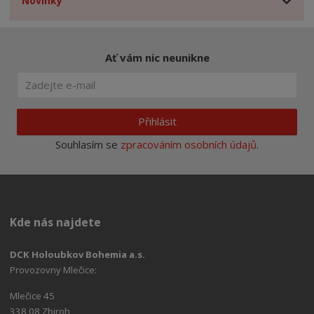
Novinky
Ať vám nic neunikne
Přihlásit
Souhlasím se
zpracováním osobních údajů
.
Kde nás najdete
DCK Holoubkov Bohemia a.s.
Provozovny Mlečice:
Mlečice 45
338 08 Zbiroh