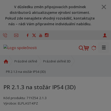
V důsledku změn připojovacích podmínek
distributorů aktualizujeme výrobní sortiment.
Pokud zde nenajdete vhodný rozváděč, kontaktujte
nás – rádi Vám připravíme individuální nabídku.
☰
V
y
h
Ú
Prázdné skříně
Prázdné skříně 3D
l
v
o
PR 2.1.3 na stožár IP54 (3D)
e
d
d
n
a
PR 2.1.3 na stožár IP54 (3D)
í
t
s
Kód produktu:
71YZ54 2.1.3
t
Kód výrobce:
Kód dodavatele:
8595208699924
8595208699924
Výrobce:
ELPLAST-KPZ
r
a