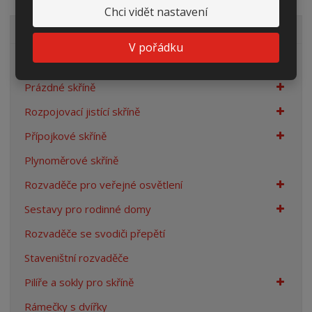
Chci vidět nastavení
VŠECHNY KATEGORIE
V pořádku
Elektroměrové rozvaděče
Prázdné skříně
Rozpojovací jistící skříně
Přípojkové skříně
Plynoměrové skříně
Rozvaděče pro veřejné osvětlení
Sestavy pro rodinné domy
Rozvaděče se svodiči přepětí
Staveništní rozvaděče
Pilíře a sokly pro skříně
Rámečky s dvířky