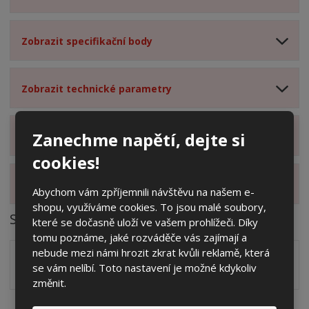
Zobrazit specifikační body
Zobrazit technické parametry
Zanechme napětí, dejte si
Zobrazit hodnocení produktu
cookies!
Zobrazit alternativní produkty
Abychom vám zpříjemnili návštěvu na našem e-
shopu, využíváme cookies. To jsou malé soubory,
Soubory ke stažení
které se dočasně uloží ve vašem prohlížeči. Díky
tomu poznáme, jaké rozváděče vás zajímají a
nebude mezi námi hrozit zkrat kvůli reklamě, která
Zakótovaný nákres skříně systému 3D včetně rozložení
se vám nelíbí. Toto nastavení je možné kdykoliv
zálisků ve formátu PDF
pdf
(60.24 Kb)
změnit.