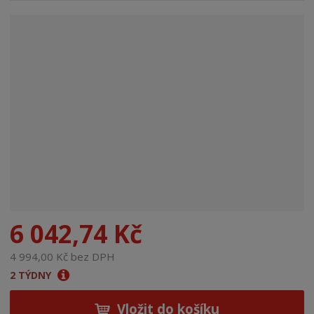
n
a
6 042,74 Kč
4 994,00 Kč bez DPH
2 TÝDNY
Vložit do košíku