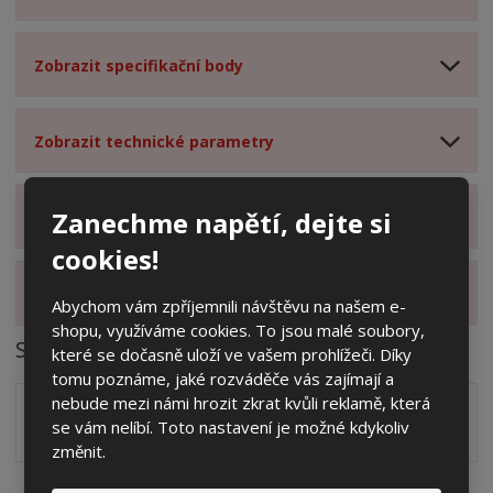
Zobrazit specifikační body
Zobrazit technické parametry
Zanechme napětí, dejte si
Zobrazit hodnocení produktu
cookies!
Zobrazit alternativní produkty
Abychom vám zpříjemnili návštěvu na našem e-
shopu, využíváme cookies. To jsou malé soubory,
Soubory ke stažení
které se dočasně uloží ve vašem prohlížeči. Díky
tomu poznáme, jaké rozváděče vás zajímají a
nebude mezi námi hrozit zkrat kvůli reklamě, která
Zakótovaný nákres skříně systému 3D včetně rozložení
se vám nelíbí. Toto nastavení je možné kdykoliv
zálisků ve formátu PDF
pdf
(60.24 Kb)
změnit.