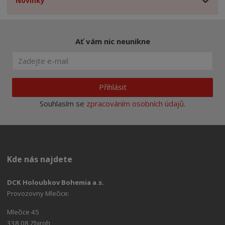
Novinky
Ať vám nic neunikne
Přihlásit
Souhlasím se
zpracováním osobních údajů
.
Kde nás najdete
DCK Holoubkov Bohemia a.s.
Provozovny Mlečice:
Mlečice 45
338 08 Zbiroh