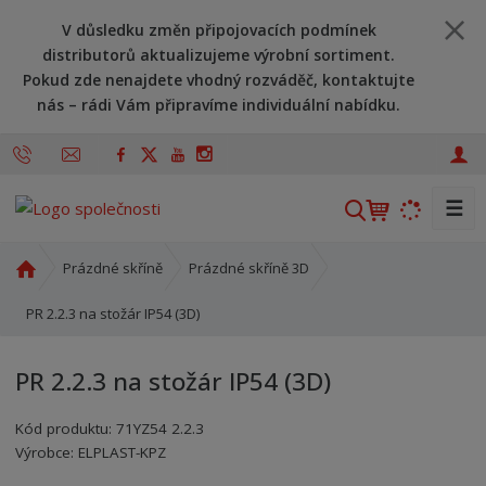
V důsledku změn připojovacích podmínek
distributorů aktualizujeme výrobní sortiment.
Pokud zde nenajdete vhodný rozváděč, kontaktujte
nás – rádi Vám připravíme individuální nabídku.
☰
V
y
h
Ú
Prázdné skříně
Prázdné skříně 3D
l
v
o
PR 2.2.3 na stožár IP54 (3D)
e
d
d
n
a
PR 2.2.3 na stožár IP54 (3D)
í
t
s
Kód produktu:
71YZ54 2.2.3
t
Kód výrobce:
Kód dodavatele:
8595208652363
8595208652363
Výrobce:
ELPLAST-KPZ
r
a