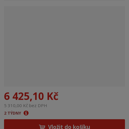
n
a
6 425,10 Kč
5 310,00 Kč bez DPH
2 TÝDNY
Vložit do košíku