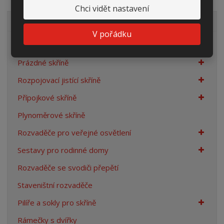
Chci vidět nastavení
VŠECHNY KATEGORIE
V pořádku
Elektroměrové rozvaděče
Prázdné skříně
Rozpojovací jistící skříně
Přípojkové skříně
Plynoměrové skříně
Rozvaděče pro veřejné osvětlení
Sestavy pro rodinné domy
Rozvaděče se svodiči přepětí
Staveništní rozvaděče
Pilíře a sokly pro skříně
Rámečky s dvířky