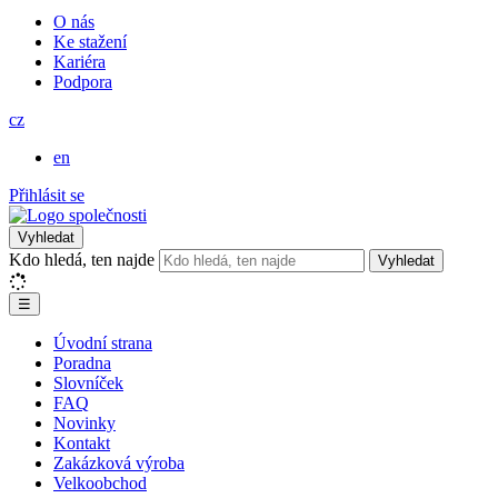
O nás
Ke stažení
Kariéra
Podpora
cz
en
Přihlásit se
Vyhledat
Kdo hledá, ten najde
Vyhledat
☰
Úvodní strana
Poradna
Slovníček
FAQ
Novinky
Kontakt
Zakázková výroba
Velkoobchod