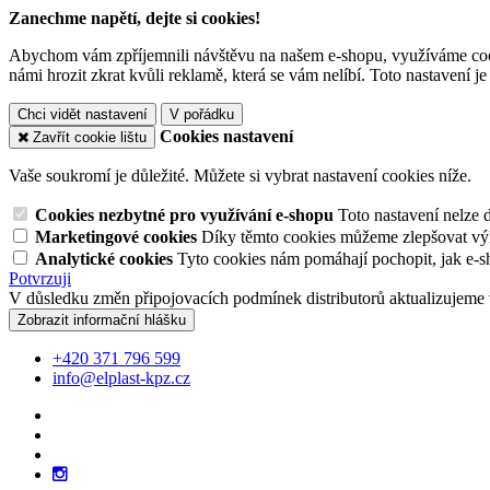
Zanechme napětí, dejte si cookies!
Abychom vám zpříjemnili návštěvu na našem e-shopu, využíváme cooki
námi hrozit zkrat kvůli reklamě, která se vám nelíbí. Toto nastavení 
Chci vidět nastavení
V pořádku
Cookies nastavení
Zavřít cookie lištu
Vaše soukromí je důležité. Můžete si vybrat nastavení cookies níže.
Cookies nezbytné pro využívání e-shopu
Toto nastavení nelze 
Marketingové cookies
Díky těmto cookies můžeme zlepšovat výko
Analytické cookies
Tyto cookies nám pomáhají pochopit, jak e-s
Potvrzuji
V důsledku změn připojovacích podmínek distributorů aktualizujeme 
Zobrazit informační hlášku
+420 371 796 599
info@elplast-kpz.cz