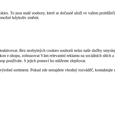
es. To jsou malé soubory, které se dočasně uloží ve vašem prohlížeč
je možné kdykoliv změnit.
deaktivovat. Bez nezbytných cookies souborů nelze naše služby smyslu
n e-shopu, zobrazovat Vám relevantní reklamu na sociálních sítích a 
hop používáte. S jejich pomocí ho můžeme zlepšovat.
výrobní sortiment. Pokud zde nenajdete vhodný rozváděč, kontaktujte 