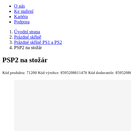
O nás
Ke stažení
Kariéra
Podpora
Úvodní strana
Prázdné skříně
Prázdné skříně PS1 a PS2
PSP2 na stožár
PSP2 na stožár
Kód produktu:
71200
Kód výrobce:
8595208611476
Kód dodavatele:
8595208