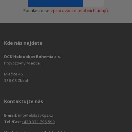
Souhlasím se
zpracováním osobních údajů
.
Kde nás najdete
DCK Holoubkov Bohemia a.s.
Provozovny Mlečice:
Mlečice 45
338 08 Zbiroh
Kontaktujte nás
E-mail:
info@elplast-kpz.cz
Tel./Fax:
+420 371 796 599