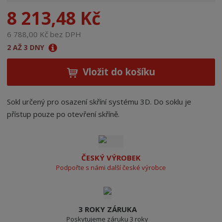
n
8 213,48 Kč
a
6 788,00 Kč bez DPH
2 AŽ 3 DNY
Vložit do košíku
Sokl určený pro osazení skříní systému 3D. Do soklu je
přístup pouze po otevření skříně.
ČESKÝ VÝROBEK
Podpořte s námi další české výrobce
3 ROKY ZÁRUKA
Poskytujeme záruku 3 roky