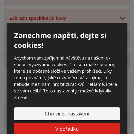
Zobrazit specifikační body
Zanechme napětí, dejte si
Zobrazit hodnocení produktu
cookies!
Abychom vám zpříjemnili návštěvu na našem e-
Zobrazit alternativní produkty
shopu, využíváme cookies. To jsou malé soubory,
které se dočasně uloží ve vašem prohlížeči. Díky
tomu poznáme, jaké rozváděče vás zajímají a
nebude mezi námi hrozit zkrat kvůli reklamě, která
se vám nelíbí. Toto nastavení je možné kdykoliv
Akční nabídky
změnit.
Pro fotovoltaiky
Chci vidět nastavení
Výprodej
V pořádku