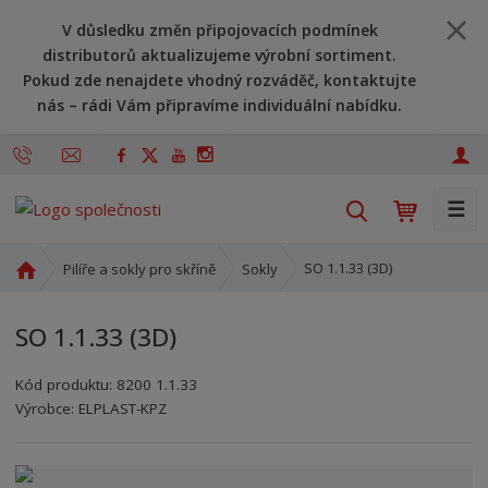
V důsledku změn připojovacích podmínek
distributorů aktualizujeme výrobní sortiment.
Pokud zde nenajdete vhodný rozváděč, kontaktujte
nás – rádi Vám připravíme individuální nabídku.
☰
V
y
h
Ú
SO 1.1.33 (3D)
Pilíře a sokly pro skříně
Sokly
l
v
o
e
SO 1.1.33 (3D)
d
d
n
a
Kód produktu:
8200 1.1.33
í
t
Kód výrobce:
Kód dodavatele:
8595208614286
8595208614286
Výrobce:
ELPLAST-KPZ
s
t
r
a