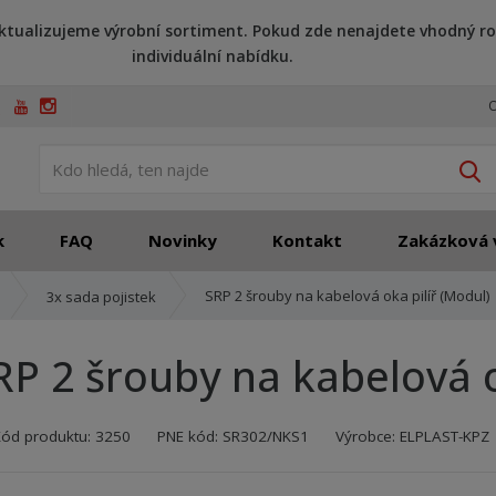
ktualizujeme výrobní sortiment. Pokud zde nenajdete vhodný ro
individuální nabídku.
O
V
k
FAQ
Novinky
Kontakt
Zakázková 
SRP 2 šrouby na kabelová oka pilíř (Modul)
3x sada pojistek
RP 2 šrouby na kabelová o
Kód výrobce:
Kód dodavatele:
8595208
8595
Kód produktu:
3250
PNE kód:
SR302/NKS1
Výrobce:
ELPLAST-KPZ