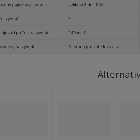
azený pojistkový spodek
velikost 2 do 400A
čet vývodů
3
ipojovací průřez na vývodu
240 mm2
p svorky na vývodu
S - šroub pro kabelová oka
Alternati