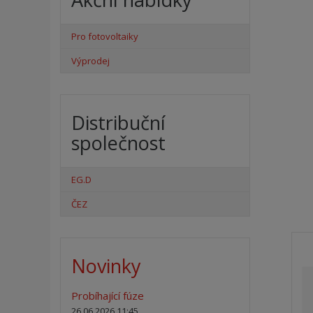
Pro fotovoltaiky
Výprodej
Distribuční
společnost
EG.D
ČEZ
Novinky
Probíhající fúze
26.06.2026 11:45