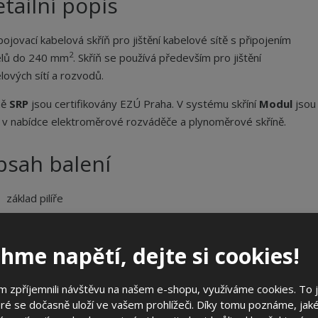
tailní popis
ojovací kabelová skříň pro jištění kabelové sítě s připojením
2
elů do 240 mm
. Skříň se používá především pro jištění
lových sítí a rozvodů.
ně
SRP
jsou certifikovány EZÚ Praha. V systému skříní
Modul
jsou
 v nabídce elektroměrové rozváděče a plynoměrové skříně.
bsah balení
základ pilíře
ecifikační body
hme napětí, dejte si cookies!
systém rozvaděčů
Modul
 zpříjemnili návštěvu na našem e-shopu, využíváme cookies. To 
jednoduché osazení bez zednických prací
ré se dočasně uloží ve vašem prohlížeči. Díky tomu poznáme, jak
pro jištění a rozpojování kabelové sítě