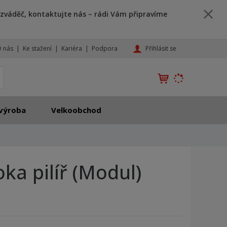
zváděč, kontaktujte nás – rádi Vám připravíme
Přihlásit se
 nás
Ke stažení
Kariéra
Podpora
K
yhledat
d
o
h
výroba
Velkoobchod
l
e
d
á
,
ka pilíř (Modul)
t
e
n
601859
208601859
n
a