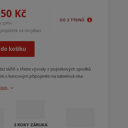
j
d
,50 Kč
e
DO 2 TÝDNŮ
ez DPH
poplatek za recyklaci
 do košíku
tící skříň s třemi vývody z pojistkových spodků
00A s koncovým připojením na kabelová oka.
popis
3 ROKY ZÁRUKA