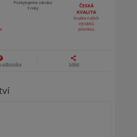
Poskytujeme záruku
ČESKÁ
3 roky
KVALITA
Kvalita našich
výrobků
ce
prioritou
e odborníka
Sdílet
tví