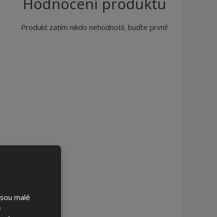
Hodnocení produktu
Produkt zatím nikdo nehodnotil, buďte první!
jsou malé
é