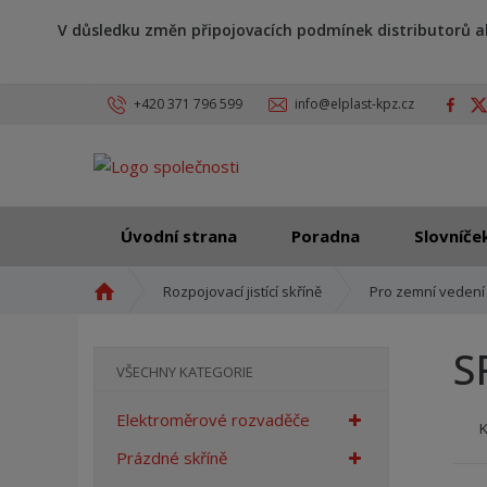
V důsledku změn připojovacích podmínek distributorů a
+420 371 796 599
info@elplast-kpz.cz
Úvodní strana
Poradna
Slovníče
Ú
Rozpojovací jistící skříně
Pro zemní vedení
v
o
S
d
VŠECHNY KATEGORIE
n
í
Elektroměrové rozvaděče
s
t
Prázdné skříně
r