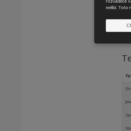
rozváděče vá
nelíbí. Toto
Ch
T
Zp
Zn
Jm
Zp
Stu