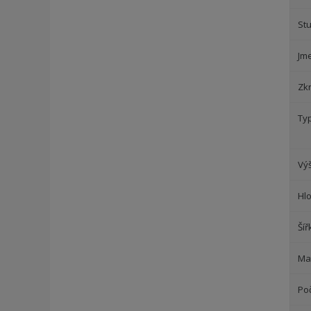
St
Jm
Zk
Ty
Vý
Hl
Šíř
Mat
Poč