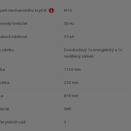
upeň mechanického krytí IK
IK10
enovitý kmitočet
50 Hz
ratová odolnost
35 kA
p zámku
Dvoubodový 1x energetický a 1x
nedělený zámek
ška
1120 mm
oubka
230 mm
ka
810 mm
eriál
SMC
et jistících sad
3