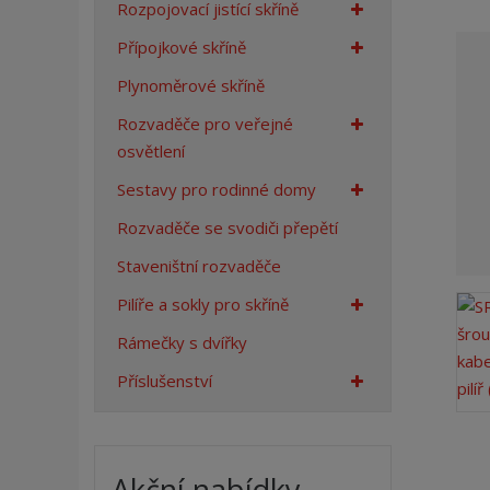
Rozpojovací jistící skříně
a
n
Přípojkové skříně
a
Plynoměrové skříně
Rozvaděče pro veřejné
osvětlení
Sestavy pro rodinné domy
Rozvaděče se svodiči přepětí
Staveništní rozvaděče
Pilíře a sokly pro skříně
Rámečky s dvířky
Příslušenství
Akční nabídky