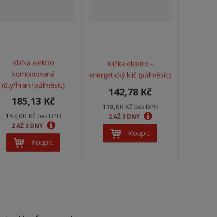
Klička elektro
Klička elektro -
kombinovaná
energetický klíč (půlměsíc)
(čtyřhran+půlměsíc)
142,78 Kč
185,13 Kč
118,00 Kč
bez DPH
153,00 Kč
bez DPH
2 AŽ 3 DNY
2 AŽ 3 DNY
Koupit
Koupit