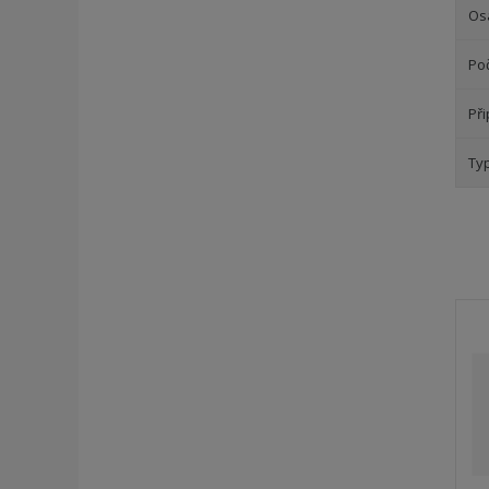
Os
Po
Př
Ty