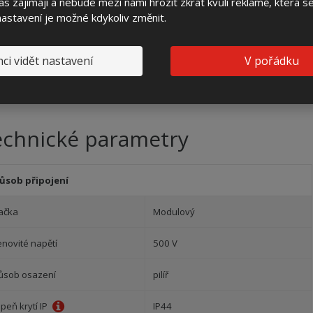
s zajímají a nebude mezi námi hrozit zkrat kvůli reklamě, která 
robustní pevný kompozitní skelet z SMC
 nastavení je možné kdykoliv změnit.
bezúdržbovost
kvalitní pojistkové spodky
ci vidět nastavení
V pořádku
stejný design i u elektroměrových rozvaděčů a plynoměrových
skříní
3 roky záruka
echnické parametry
ůsob připojení
ačka
Modulový
enovité napětí
500 V
ůsob osazení
pilíř
peň krytí IP
IP44