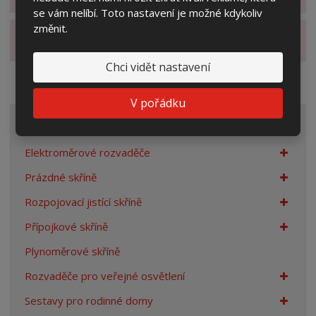
se vám nelíbí. Toto nastavení je možné kdykoliv
změnit.
Zobrazit alternativní produkty
Chci vidět nastavení
V pořádku
VŠECHNY KATEGORIE
Elektroměrové rozvaděče
Prázdné skříně
Rozpojovací jistící skříně
Přípojkové skříně
Plynoměrové skříně
Rozvaděče pro veřejné osvětlení
Sestavy pro rodinné domy