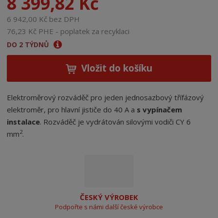
8 399,82 Kč
6 942,00 Kč bez DPH
76,23 Kč PHE - poplatek za recyklaci
DO 2 TÝDNŮ
Vložit do košíku
Elektroměrový rozváděč pro jeden jednosazbový třífázový
elektroměr, pro hlavní jističe do 40 A a
s vypínačem
instalace
. Rozváděč je vydrátován silovými vodiči CY 6
2
mm
.
ČESKÝ VÝROBEK
Podpořte s námi další české výrobce