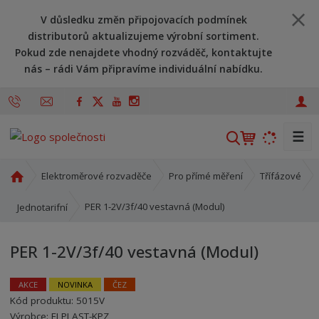
V důsledku změn připojovacích podmínek
distributorů aktualizujeme výrobní sortiment.
Pokud zde nenajdete vhodný rozváděč, kontaktujte
nás – rádi Vám připravíme individuální nabídku.
☰
V
y
h
Ú
Elektroměrové rozvaděče
Pro přímé měření
Třífázové
l
v
o
e
PER 1-2V/3f/40 vestavná (Modul)
Jednotarifní
d
d
n
a
PER 1-2V/3f/40 vestavná (Modul)
í
t
s
t
AKCE
NOVINKA
ČEZ
r
Kód produktu:
5015V
Kód výrobce:
Kód dodavatele:
8595208633270
8595208633270
a
Výrobce:
ELPLAST-KPZ