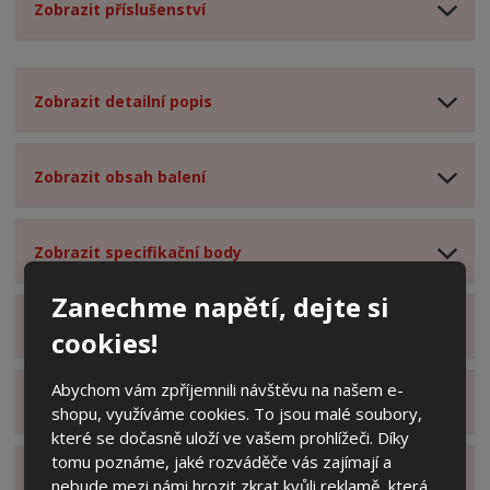
Zobrazit příslušenství
Zobrazit detailní popis
Zobrazit obsah balení
Zobrazit specifikační body
Zanechme napětí, dejte si
Zobrazit technické parametry
cookies!
Abychom vám zpříjemnili návštěvu na našem e-
Zobrazit hodnocení produktu
shopu, využíváme cookies. To jsou malé soubory,
které se dočasně uloží ve vašem prohlížeči. Díky
tomu poznáme, jaké rozváděče vás zajímají a
Zobrazit související produkty
nebude mezi námi hrozit zkrat kvůli reklamě, která