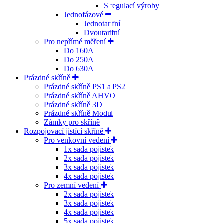
S regulací výroby
Jednofázové
Jednotarifní
Dvoutarifní
Pro nepřímé měření
Do 160A
Do 250A
Do 630A
Prázdné skříně
Prázdné skříně PS1 a PS2
Prázdné skříně AHVO
Prázdné skříně 3D
Prázdné skříně Modul
Zámky pro skříně
Rozpojovací jistící skříně
Pro venkovní vedení
1x sada pojistek
2x sada pojistek
3x sada pojistek
4x sada pojistek
Pro zemní vedení
2x sada pojistek
3x sada pojistek
4x sada pojistek
5x sada pojistek