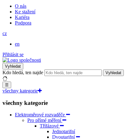
O nás
Ke stažení
Kariéra
Podpora
cz
en
Přihlásit se
Vyhledat
Kdo hledá, ten najde
Vyhledat
☰
všechny kategorie
všechny kategorie
Elektroměrové rozvaděče
Pro přímé měření
Třífázové
Jednotarifní
Dvoutarifní