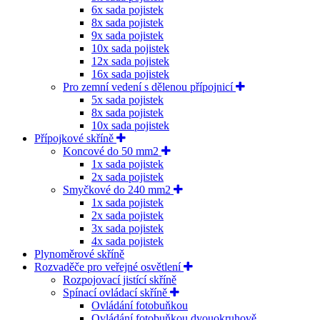
6x sada pojistek
8x sada pojistek
9x sada pojistek
10x sada pojistek
12x sada pojistek
16x sada pojistek
Pro zemní vedení s dělenou přípojnicí
5x sada pojistek
8x sada pojistek
10x sada pojistek
Přípojkové skříně
Koncové do 50 mm2
1x sada pojistek
2x sada pojistek
Smyčkové do 240 mm2
1x sada pojistek
2x sada pojistek
3x sada pojistek
4x sada pojistek
Plynoměrové skříně
Rozvaděče pro veřejné osvětlení
Rozpojovací jistící skříně
Spínací ovládací skříně
Ovládání fotobuňkou
Ovládání fotobuňkou dvouokruhově