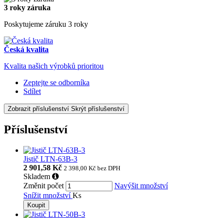
3 roky záruka
Poskytujeme záruku 3 roky
Česká kvalita
Kvalita našich výrobků prioritou
Zeptejte se odborníka
Sdílet
Zobrazit příslušenství
Skrýt příslušenství
Příslušenství
Jistič LTN-63B-3
2 901,58 Kč
2 398,00 Kč
bez DPH
Skladem
Změnit počet
Navýšit množství
Snížit množství
Ks
Koupit