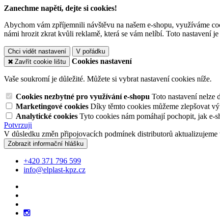
Zanechme napětí, dejte si cookies!
Abychom vám zpříjemnili návštěvu na našem e-shopu, využíváme cooki
námi hrozit zkrat kvůli reklamě, která se vám nelíbí. Toto nastavení 
Chci vidět nastavení
V pořádku
Cookies nastavení
Zavřít cookie lištu
Vaše soukromí je důležité. Můžete si vybrat nastavení cookies níže.
Cookies nezbytné pro využívání e-shopu
Toto nastavení nelze 
Marketingové cookies
Díky těmto cookies můžeme zlepšovat výko
Analytické cookies
Tyto cookies nám pomáhají pochopit, jak e-s
Potvrzuji
V důsledku změn připojovacích podmínek distributorů aktualizujeme 
Zobrazit informační hlášku
+420 371 796 599
info@elplast-kpz.cz