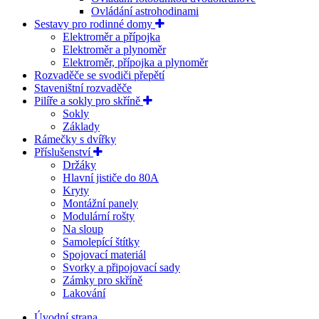
Ovládání astrohodinami
Sestavy pro rodinné domy
Elektroměr a přípojka
Elektroměr a plynoměr
Elektroměr, přípojka a plynoměr
Rozvaděče se svodiči přepětí
Staveništní rozvaděče
Pilíře a sokly pro skříně
Sokly
Základy
Rámečky s dvířky
Příslušenství
Držáky
Hlavní jističe do 80A
Kryty
Montážní panely
Modulární rošty
Na sloup
Samolepící štítky
Spojovací materiál
Svorky a připojovací sady
Zámky pro skříně
Lakování
Úvodní strana