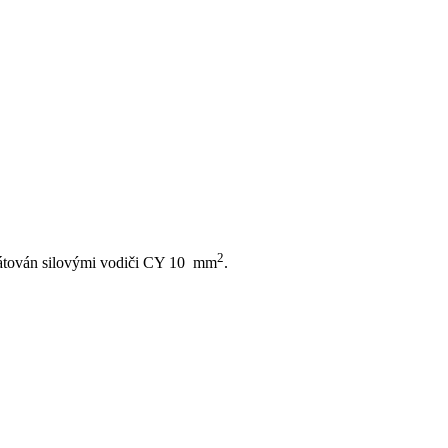
2
rátován silovými vodiči CY 10 mm
.