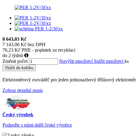
8 643,03 Kč
7 143,00 Kč bez DPH
76,23 Kč PHE - poplatek za recyklaci
do 2 týdnů
Změnit počet
Navýšit množství
Snížit množství
ks
Vložit do košíku
Elektroměrový rozváděč pro jeden jednosazbový třífázový elektroměr, 
Zobraz detailní popis
Český výrobek
Podpořte s námi další české výrobce