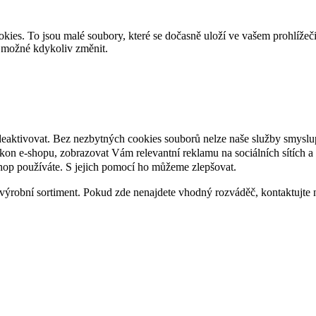
es. To jsou malé soubory, které se dočasně uloží ve vašem prohlížeč
je možné kdykoliv změnit.
deaktivovat. Bez nezbytných cookies souborů nelze naše služby smyslu
n e-shopu, zobrazovat Vám relevantní reklamu na sociálních sítích a 
hop používáte. S jejich pomocí ho můžeme zlepšovat.
výrobní sortiment. Pokud zde nenajdete vhodný rozváděč, kontaktujte 