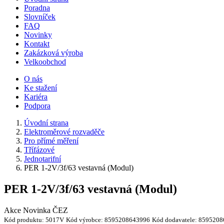
Poradna
Slovníček
FAQ
Novinky
Kontakt
Zakázková výroba
Velkoobchod
O nás
Ke stažení
Kariéra
Podpora
Úvodní strana
Elektroměrové rozvaděče
Pro přímé měření
Třífázové
Jednotarifní
PER 1-2V/3f/63 vestavná (Modul)
PER 1-2V/3f/63 vestavná (Modul)
Akce
Novinka
ČEZ
Kód produktu:
5017V
Kód výrobce:
8595208643996
Kód dodavatele:
8595208