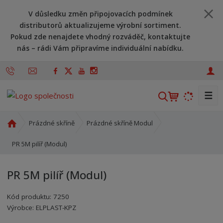
V důsledku změn připojovacích podmínek
distributorů aktualizujeme výrobní sortiment.
Pokud zde nenajdete vhodný rozváděč, kontaktujte
nás – rádi Vám připravíme individuální nabídku.
☰
V
y
h
Ú
Prázdné skříně
Prázdné skříně Modul
l
v
o
PR 5M pilíř (Modul)
e
d
d
n
a
PR 5M pilíř (Modul)
í
t
s
Kód produktu:
7250
t
Kód výrobce:
Kód dodavatele:
8595208605925
8595208605925
Výrobce:
ELPLAST-KPZ
r
a