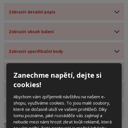
Zobrazit detailní popis
Zobrazit obsah balení
Zobrazit specifikační body
Zobrazit technické parametry
Zanechme napětí, dejte si
cookies!
Zobrazit hodnocení produktu
Abychom vám zpříjemnili návštěvu na našem e-
shopu, využíváme cookies. To jsou malé soubory,
které se dočasně uloží ve vašem prohlížeči. Díky
Zobrazit alternativní produkty
tomu poznáme, jaké rozváděče vás zajímají a
nebude mezi námi hrozit zkrat kvůli reklamě, která
Soubory ke stažení
se vám nelíbí. Toto nastavení je možné kdykoliv