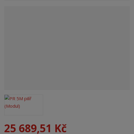
n
a
25 689,51 Kč